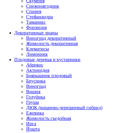
Скумпия
Снежноягодник
Спирея
Стефанандра
Тамарикс
Форзиция
Декоративные лианы
Виноград декоративный
Жимолость декоративная
Клематисы
Лимонник
Плодовые деревья и кустарники
Абрикос
Актинидия
Боярышник плодовый
Брусника
Виноград
Вишня
Голубика
Груша
ДЮК (вишнево-черешневый гибрид)
Ежевика
Жимолость съедобная
Ирга
Йошта