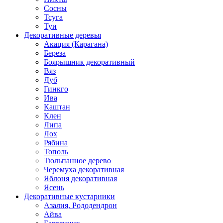
Сосны
Тсуга
Туи
Декоративные деревья
Акация (Карагана)
Береза
Боярышник декоративный
Вяз
Дуб
Гинкго
Ива
Каштан
Клен
Липа
Лох
Рябина
Тополь
Тюльпанное дерево
Черемуха декоративная
Яблоня декоративная
Ясень
Декоративные кустарники
Азалия, Рододендрон
Айва