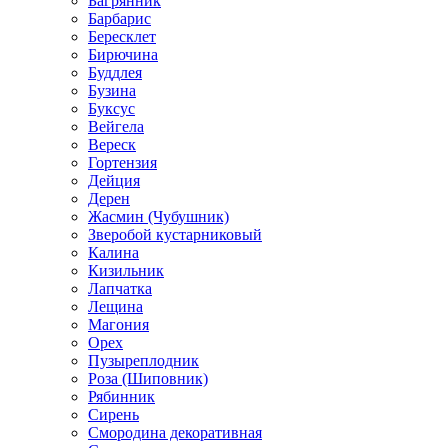
Багрянник
Барбарис
Бересклет
Бирючина
Буддлея
Бузина
Буксус
Вейгела
Вереск
Гортензия
Дейция
Дерен
Жасмин (Чубушник)
Зверобой кустарниковый
Калина
Кизильник
Лапчатка
Лещина
Магония
Орех
Пузыреплодник
Роза (Шиповник)
Рябинник
Сирень
Смородина декоративная