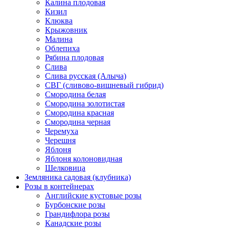
Калина плодовая
Кизил
Клюква
Крыжовник
Малина
Облепиха
Рябина плодовая
Слива
Слива русская (Алыча)
СВГ (сливово-вишневый гибрид)
Смородина белая
Смородина золотистая
Смородина красная
Смородина черная
Черемуха
Черешня
Яблоня
Яблоня колоновидная
Шелковица
Земляника садовая (клубника)
Розы в контейнерах
Английские кустовые розы
Бурбонские розы
Грандифлора розы
Канадские розы