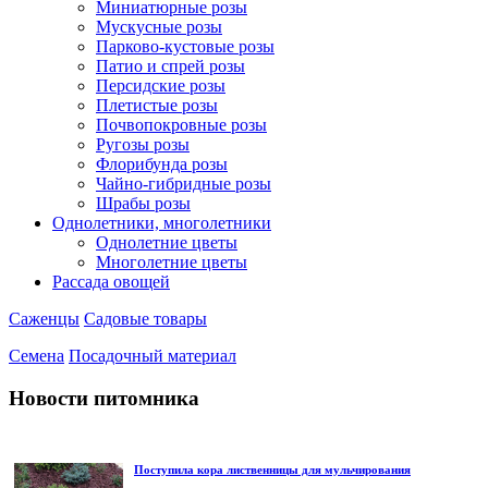
Миниатюрные розы
Мускусные розы
Парково-кустовые розы
Патио и спрей розы
Персидские розы
Плетистые розы
Почвопокровные розы
Ругозы розы
Флорибунда розы
Чайно-гибридные розы
Шрабы розы
Однолетники, многолетники
Однолетние цветы
Многолетние цветы
Рассада овощей
Саженцы
Садовые товары
Семена
Посадочный материал
Новости питомника
Поступила кора лиственницы для мульчирования