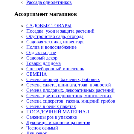
Рассада однолетников
Ассортимент магазинов
САДОВЫЕ ТОВАРЫ
Посадка, уход и защита растений
Обустройство сада, огорода
Садовая техника, инвентарь
Полив и водоснабжение
Отдых на даче
Садовый декор
Товары для дома
Снегоуборочный инвентарь
СЕМЕНА
Семена овощей, бахчевых, бобовых
Семена салата, шпината, трав, пряностей
Семена плодовых, декоративных растений
Семена цветов однолетних, многолетних
Семена сидератов, газона, мицелий грибов
Семена в белых пакетах
ПОСАДОЧНЫЙ МАТЕРИАЛ
Саженцы роз в упаковке
Луковицы и корневища цветов
Чеснок озимый
Лук-севок