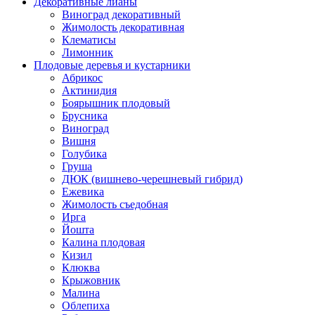
Декоративные лианы
Виноград декоративный
Жимолость декоративная
Клематисы
Лимонник
Плодовые деревья и кустарники
Абрикос
Актинидия
Боярышник плодовый
Брусника
Виноград
Вишня
Голубика
Груша
ДЮК (вишнево-черешневый гибрид)
Ежевика
Жимолость съедобная
Ирга
Йошта
Калина плодовая
Кизил
Клюква
Крыжовник
Малина
Облепиха