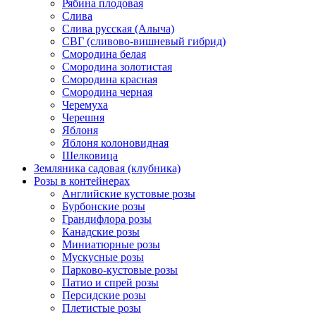
Рябина плодовая
Слива
Слива русская (Алыча)
СВГ (сливово-вишневый гибрид)
Смородина белая
Смородина золотистая
Смородина красная
Смородина черная
Черемуха
Черешня
Яблоня
Яблоня колоновидная
Шелковица
Земляника садовая (клубника)
Розы в контейнерах
Английские кустовые розы
Бурбонские розы
Грандифлора розы
Канадские розы
Миниатюрные розы
Мускусные розы
Парково-кустовые розы
Патио и спрей розы
Персидские розы
Плетистые розы