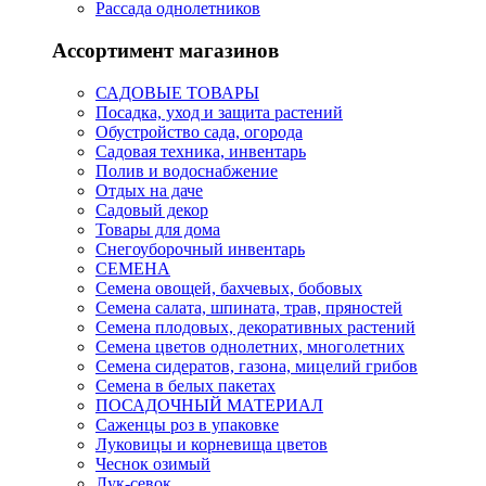
Рассада однолетников
Ассортимент магазинов
САДОВЫЕ ТОВАРЫ
Посадка, уход и защита растений
Обустройство сада, огорода
Садовая техника, инвентарь
Полив и водоснабжение
Отдых на даче
Садовый декор
Товары для дома
Снегоуборочный инвентарь
СЕМЕНА
Семена овощей, бахчевых, бобовых
Семена салата, шпината, трав, пряностей
Семена плодовых, декоративных растений
Семена цветов однолетних, многолетних
Семена сидератов, газона, мицелий грибов
Семена в белых пакетах
ПОСАДОЧНЫЙ МАТЕРИАЛ
Саженцы роз в упаковке
Луковицы и корневища цветов
Чеснок озимый
Лук-севок