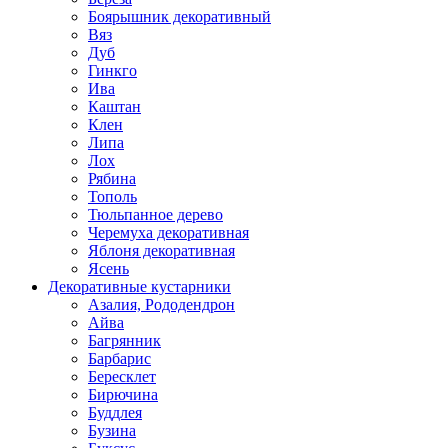
Боярышник декоративный
Вяз
Дуб
Гинкго
Ива
Каштан
Клен
Липа
Лох
Рябина
Тополь
Тюльпанное дерево
Черемуха декоративная
Яблоня декоративная
Ясень
Декоративные кустарники
Азалия, Рододендрон
Айва
Багрянник
Барбарис
Бересклет
Бирючина
Буддлея
Бузина