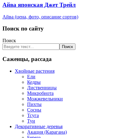
Айва японская Джет Трейл
Айва (цена, фото, описание сортов)
Поиск по сайту
Поиск
Поиск
Саженцы, рассада
Хвойные растения
Ели
Кедры
Лиственницы
Микробиота
Можжевельники
Пихты
Сосны
Тсуга
Туи
Декоративные деревья
Акация (Карагана)
Береза