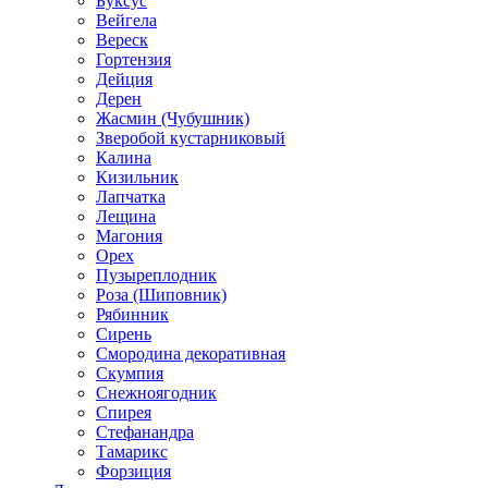
Буксус
Вейгела
Вереск
Гортензия
Дейция
Дерен
Жасмин (Чубушник)
Зверобой кустарниковый
Калина
Кизильник
Лапчатка
Лещина
Магония
Орех
Пузыреплодник
Роза (Шиповник)
Рябинник
Сирень
Смородина декоративная
Скумпия
Снежноягодник
Спирея
Стефанандра
Тамарикс
Форзиция