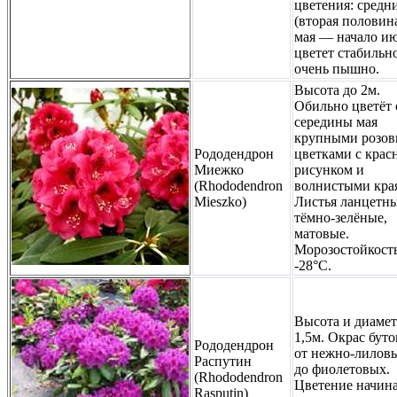
цветения: средн
(вторая половин
мая — начало ию
цветет стабильн
очень пышно.
Высота до 2м.
Обильно цветёт 
середины мая
крупными розо
Рододендрон
цветками с кра
Миежко
рисунком и
(Rhododendron
волнистыми кра
Mieszko)
Листья ланцетны
тёмно-зелёные,
матовые.
Морозостойкость
-28°C.
Высота и диаме
1,5м. Окрас бут
Рододендрон
от нежно-лилов
Распутин
до фиолетовых.
(Rhododendron
Цветение начина
Rasputin)