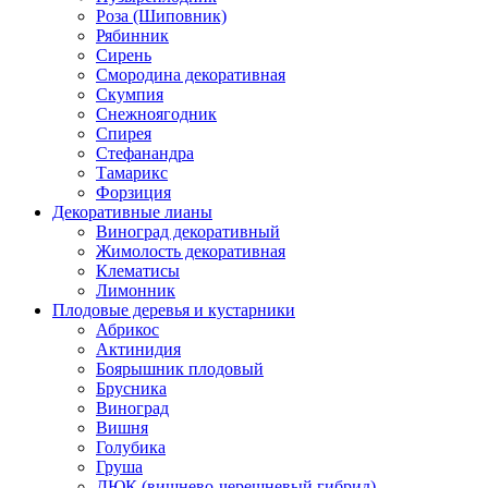
Роза (Шиповник)
Рябинник
Сирень
Смородина декоративная
Скумпия
Снежноягодник
Спирея
Стефанандра
Тамарикс
Форзиция
Декоративные лианы
Виноград декоративный
Жимолость декоративная
Клематисы
Лимонник
Плодовые деревья и кустарники
Абрикос
Актинидия
Боярышник плодовый
Брусника
Виноград
Вишня
Голубика
Груша
ДЮК (вишнево-черешневый гибрид)