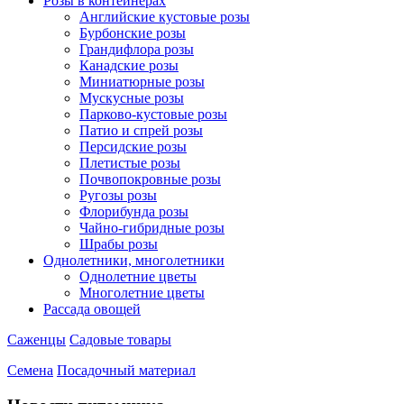
Розы в контейнерах
Английские кустовые розы
Бурбонские розы
Грандифлора розы
Канадские розы
Миниатюрные розы
Мускусные розы
Парково-кустовые розы
Патио и спрей розы
Персидские розы
Плетистые розы
Почвопокровные розы
Ругозы розы
Флорибунда розы
Чайно-гибридные розы
Шрабы розы
Однолетники, многолетники
Однолетние цветы
Многолетние цветы
Рассада овощей
Саженцы
Садовые товары
Семена
Посадочный материал