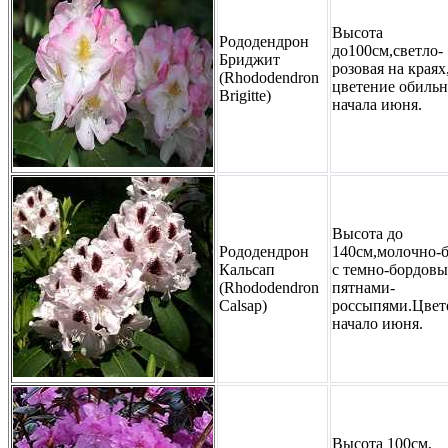
Высота
Рододендрон
до100см,светло-
Бриджит
розовая на краях
(Rhododendron
цветение обильн
Brigitte)
начала июня.
Высота до
Рододендрон
140см,молочно-б
Кальсап
с темно-бордов
(Rhododendron
пятнами-
Calsap)
россыпями.Цвет
начало июня.
Высота 100см,