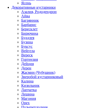
Ясень
Декоративные кустарники
Азалия, Рододендрон
Айва
Багрянник
Барбарис
Бересклет
Бирючина
Буддлея
Бузина
Буксус
Вейгела
Вереск
Гортензия
Дейция
Дерен
Жасмин (Чубушник)
Зверобой кустарниковый
Калина
Кизильник
Лапчатка
Лещина
Магония
Орех
Пузыреплодник