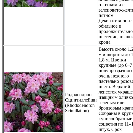
оттенком и с
зеленовато-жел
пятном.
Декоративность:
обильное и
продолжительно
цветение, пышн
крона.
Высота около 1,
м и ширины до 1
1,8 м. Цветки
крупные (до 6–7 
полупрозрачного
очень нежного
пастельно-розов
цвета. Верхний
лепесток украш
Рододендрон
изящным оливко
Сцинтиллейшн
зеленым или
(Rhododendron
бронзовым крап
Scintillation)
Собраны в круп
куполообразные
соцветия по 11–
штук. Срок