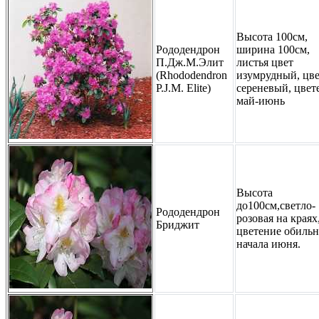
Высота 100см,
Рододендрон
ширина 100см,
П.Дж.М.Элит
листья цвет
(Rhododendron
изумрудный, цв
P.J.M. Elite)
сереневый, цвет
май-июнь
Высота
до100см,светло-
Рододендрон
розовая на краях
Бриджит
цветение обильн
начала июня.