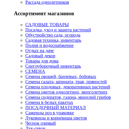
Рассада однолетников
Ассортимент магазинов
САДОВЫЕ ТОВАРЫ
Посадка, уход и защита растений
Обустройство сада, огорода
Садовая техника, инвентарь
Полив и водоснабжение
Отдых на даче
Садовый декор
Товары для дома
Снегоуборочный инвентарь
СЕМЕНА
Семена овощей, бахчевых, бобовых
Семена салата, шпината, трав, пряностей
Семена плодовых, декоративных растений
Семена цветов однолетних, многолетних
Семена сидератов, газона, мицелий грибов
Семена в белых пакетах
ПОСАДОЧНЫЙ МАТЕРИАЛ
Саженцы роз в упаковке
Луковицы и корневища цветов
Чеснок озимый
Лук-севок