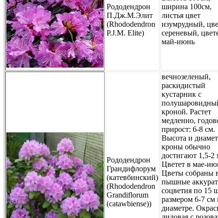
Рододендрон
ширина 100см,
П.Дж.М.Элит
листья цвет
(Rhododendron
изумрудный, цв
P.J.M. Elite)
сереневый, цвет
май-июнь
вечнозеленый,
раскидистый
кустарник с
полушаровидны
кроной. Растет
медленно, годов
прирост: 6-8 см.
Высота и диаме
кроны обычно
достигают 1,5-2 
Рододендрон
Цветет в мае-ию
Грандифлорум
Цветы собраны 
(катевбинский)
пышные аккура
(Rhododendron
соцветия по 15 
Grandiflorum
размером 6-7 см 
(catawbiense))
диаметре. Окрас
лиловая с розов