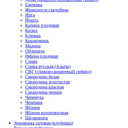
Ежевика
Жимолость съедобная
Ирга
Йошта
Калина плодовая
Кизил
Клюква
Крыжовник
Малина
Облепиха
Рябина плодовая
Слива
Слива русская (Алыча)
СВГ (сливово-вишневый гибрид)
Смородина белая
Смородина золотистая
Смородина красная
Смородина черная
Черемуха
Черешня
Яблоня
Яблоня колоновидная
Шелковица
Земляника садовая (клубника)