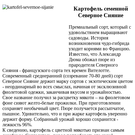
Картофель семенной
Северное Сияние
Премиальный сорт, который с
удовольствием выращивают
садоводы. История
возникновения чудо-гибрида
уходит корнями во Францию.
Известно, что Александр
Дюма обожал пюре из
прародителя Северного
Сияния - французского сорта тех времен Вителотте.
Современный среднеранний (созревание 70-80 дней) сорт
Северное Сияние держит марку сортов с экзотическим цветом
- неординарный во всех смыслах, начиная от эксклюзивной
фиолетовой одежки, заканчивая вкусом и урожайностью.
Свое название получил за расцветку мякоти – на фиолетовом
фоне сияют желто-белые прожилки. При приготовлении
сохраняет необычный цвет. Пюре получается рассыпчатое,
пышное. Удивительно, что и при жарке картофель уверенно
держит форму. Собранный урожай хорошо сохранится -
лежкость 96%.
К сведению, картофель с цветной мякотью признан самым