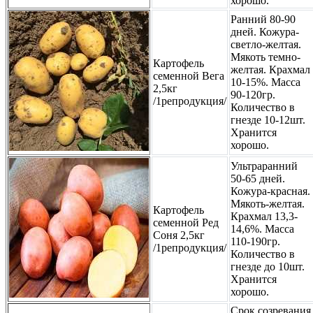
хорошо.
Ранний 80-90
дней. Кожура-
светло-желтая.
Мякоть темно-
Картофель
желтая. Крахмал
семенной Вега
10-15%. Масса
2,5кг
90-120гр.
/1репродукция/
Количество в
гнезде 10-12шт.
Хранится
хорошо.
Ультраранний
50-65 дней.
Кожура-красная.
Мякоть-желтая.
Картофель
Крахмал 13,3-
семенной Ред
14,6%. Масса
Соня 2,5кг
110-190гр.
/1репродукция/
Количество в
гнезде до 10шт.
Хранится
хорошо.
Срок созревания