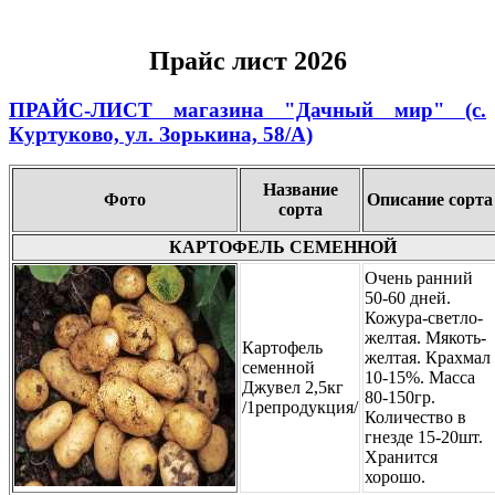
Прайс лист 2026
ПРАЙС-ЛИСТ магазина "Дачный мир" (с.
Куртуково, ул. Зорькина, 58/А)
Название
Фото
Описание сорта
сорта
КАРТОФЕЛЬ СЕМЕННОЙ
Очень ранний
50-60 дней.
Кожура-светло-
желтая. Мякоть-
Картофель
желтая. Крахмал
семенной
10-15%. Масса
Джувел 2,5кг
80-150гр.
/1репродукция/
Количество в
гнезде 15-20шт.
Хранится
хорошо.