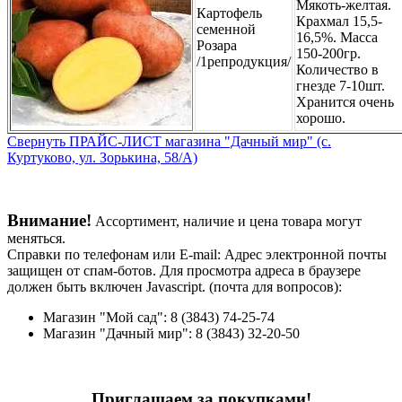
Мякоть-желтая.
Картофель
Крахмал 15,5-
семенной
16,5%. Масса
Розара
150-200гр.
/1репродукция/
Количество в
гнезде 7-10шт.
Хранится очень
хорошо.
Свернуть ПРАЙС-ЛИСТ магазина "Дачный мир" (с.
Куртуково, ул. Зорькина, 58/А)
Внимание!
Ассортимент, наличие и цена товара могут
меняться.
Справки по телефонам или E-mail:
Адрес электронной почты
защищен от спам-ботов. Для просмотра адреса в браузере
должен быть включен Javascript.
(почта для вопросов):
Магазин "Мой сад": 8 (3843) 74-25-74
Магазин "Дачный мир": 8 (3843) 32-20-50
Приглашаем за покупками!