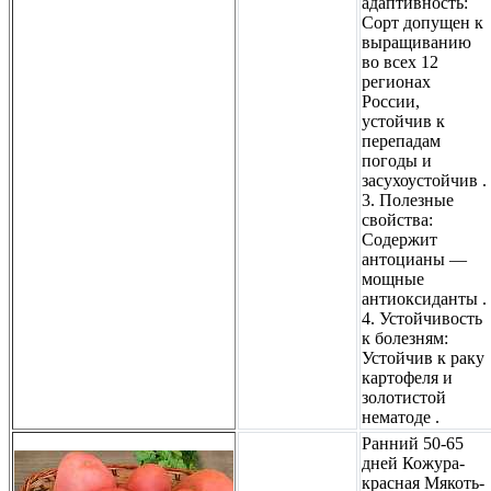
адаптивность:
Сорт допущен к
выращиванию
во всех 12
регионах
России,
устойчив к
перепадам
погоды и
засухоустойчив .
3. Полезные
свойства:
Содержит
антоцианы —
мощные
антиоксиданты .
4. Устойчивость
к болезням:
Устойчив к раку
картофеля и
золотистой
нематоде .
Ранний 50-65
дней Кожура-
красная Мякоть-