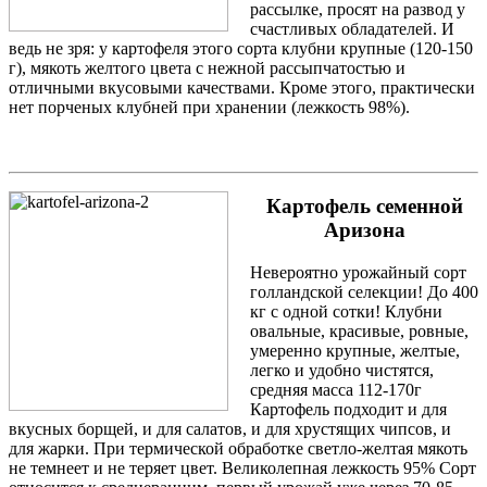
рассылке, просят на развод у
счастливых обладателей. И
ведь не зря: у картофеля этого сорта клубни крупные (120-150
г), мякоть желтого цвета с нежной рассыпчатостью и
отличными вкусовыми качествами. Кроме этого, практически
нет порченых клубней при хранении (лежкость 98%).
Картофель семенной
Аризона
Невероятно урожайный сорт
голландской селекции! До 400
кг с одной сотки! Клубни
овальные, красивые, ровные,
умеренно крупные, желтые,
легко и удобно чистятся,
средняя масса 112-170г
Картофель подходит и для
вкусных борщей, и для салатов, и для хрустящих чипсов, и
для жарки. При термической обработке светло-желтая мякоть
не темнеет и не теряет цвет. Великолепная лежкость 95% Сорт