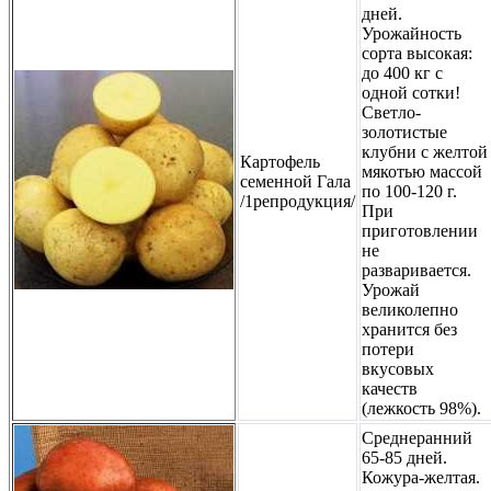
дней.
Урожайность
сорта высокая:
до 400 кг с
одной сотки!
Светло-
золотистые
клубни с желтой
Картофель
мякотью массой
семенной Гала
по 100-120 г.
/1репродукция/
При
приготовлении
не
разваривается.
Урожай
великолепно
хранится без
потери
вкусовых
качеств
(лежкость 98%).
Среднеранний
65-85 дней.
Кожура-желтая.