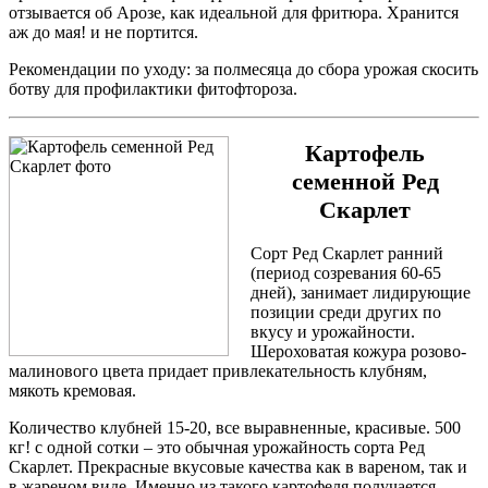
отзывается об Арозе, как идеальной для фритюра. Хранится
аж до мая! и не портится.
Рекомендации по уходу: за полмесяца до сбора урожая скосить
ботву для профилактики фитофтороза.
Картофель
семенной Ред
Скарлет
Сорт Ред Скарлет ранний
(период созревания 60-65
дней), занимает лидирующие
позиции среди других по
вкусу и урожайности.
Шероховатая кожура розово-
малинового цвета придает привлекательность клубням,
мякоть кремовая.
Количество клубней 15-20, все выравненные, красивые. 500
кг! с одной сотки – это обычная урожайность сорта Ред
Скарлет. Прекрасные вкусовые качества как в вареном, так и
в жареном виде. Именно из такого картофеля получается