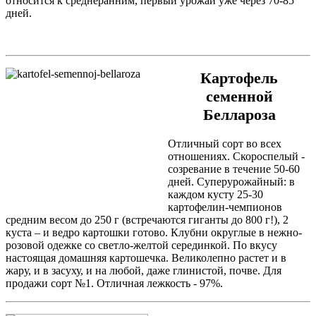
относится к среднеранним, первый урожай уже через 70-85
дней.
Картофель
семенной
Беллароза
Отличный сорт во всех
отношениях. Скороспелый -
созревание в течение 50-60
дней. Суперурожайный: в
каждом кусту 25-30
картофелин-чемпионов
средним весом до 250 г (встречаются гиганты до 800 г!), 2
куста – и ведро картошки готово. Клубни округлые в нежно-
розовой одежке со светло-желтой серединкой. По вкусу
настоящая домашняя картошечка. Великолепно растет и в
жару, и в засуху, и на любой, даже глинистой, почве. Для
продажи сорт №1. Отличная лежкость - 97%.