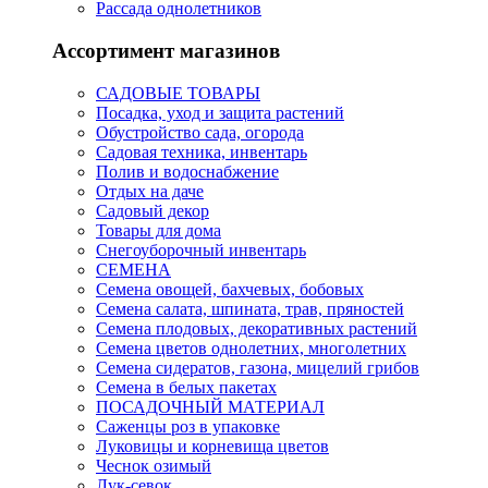
Рассада однолетников
Ассортимент магазинов
САДОВЫЕ ТОВАРЫ
Посадка, уход и защита растений
Обустройство сада, огорода
Садовая техника, инвентарь
Полив и водоснабжение
Отдых на даче
Садовый декор
Товары для дома
Снегоуборочный инвентарь
СЕМЕНА
Семена овощей, бахчевых, бобовых
Семена салата, шпината, трав, пряностей
Семена плодовых, декоративных растений
Семена цветов однолетних, многолетних
Семена сидератов, газона, мицелий грибов
Семена в белых пакетах
ПОСАДОЧНЫЙ МАТЕРИАЛ
Саженцы роз в упаковке
Луковицы и корневища цветов
Чеснок озимый
Лук-севок