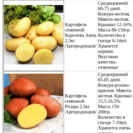
Среднеранний
60-75 дней.
Кожура-желтая,
Мякоть-желтая.
Картофель
Крахмал 12-16%.
семенной
Масса 80-150гр.
Королева Анна
Количество в
2,5кг
гнезде 6-14шт.
/1репродукция/
Хранится
хорошо.
Вкусовые
качества-
отменные
Среднеранний
65-85 дней.
Кожура-розово-
красная. Мякоть-
Картофель
желтая. Крахмал
семенной
15,5-16,5%.
Розара 2,5кг
Масса 150-
/1репродукция/
200гр.
Количество в
гнезде 7-10шт.
Хранится очень