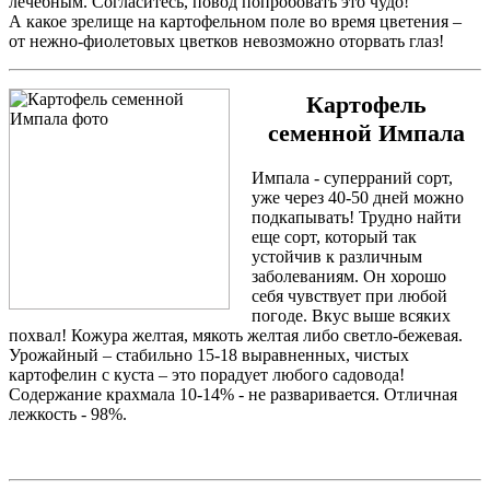
лечебным. Согласитесь, повод попробовать это чудо!
А какое зрелище на картофельном поле во время цветения –
от нежно-фиолетовых цветков невозможно оторвать глаз!
Картофель
семенной Импала
Импала - суперраний сорт,
уже через 40-50 дней можно
подкапывать! Трудно найти
еще сорт, который так
устойчив к различным
заболеваниям. Он хорошо
себя чувствует при любой
погоде. Вкус выше всяких
похвал! Кожура желтая, мякоть желтая либо светло-бежевая.
Урожайный – стабильно 15-18 выравненных, чистых
картофелин с куста – это порадует любого садовода!
Содержание крахмала 10-14% - не разваривается. Отличная
лежкость - 98%.