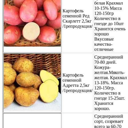
белая Крахмал
10-15% Масса
Картофель
120-150гр
семенной Ред
Количество в
Скарлетт 2,5кг
гнезде до 10шт
/1репродукция/
Хранится очень
хорошо
Вкусовые
качества-
отличные
Среднеранний
70-80 дней.
Кожура-
желтая.Мякоть-
Картофель
желтая. Крахмал
семенной
13-18%. Масса
Адретта 2,5кг
120-150гр.
/1репродукция/
Количество в
гнезде 15-25шт.
Хранится
хорошо.
Среднеранний
сорт, созревает
всего за 60-70