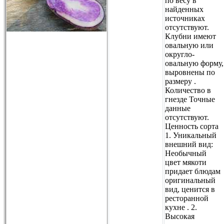
по весу в
найденных
источниках
отсутствуют.
Клубни имеют
овальную или
округло-
овальную форму,
выровнены по
размеру .
Количество в
гнезде Точные
данные
отсутствуют.
Ценность сорта
1. Уникальный
внешний вид:
Необычный
цвет мякоти
придает блюдам
оригинальный
вид, ценится в
ресторанной
кухне . 2.
Высокая