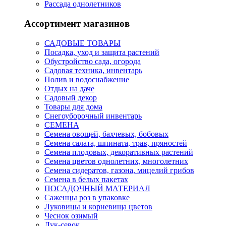
Рассада однолетников
Ассортимент магазинов
САДОВЫЕ ТОВАРЫ
Посадка, уход и защита растений
Обустройство сада, огорода
Садовая техника, инвентарь
Полив и водоснабжение
Отдых на даче
Садовый декор
Товары для дома
Снегоуборочный инвентарь
СЕМЕНА
Семена овощей, бахчевых, бобовых
Семена салата, шпината, трав, пряностей
Семена плодовых, декоративных растений
Семена цветов однолетних, многолетних
Семена сидератов, газона, мицелий грибов
Семена в белых пакетах
ПОСАДОЧНЫЙ МАТЕРИАЛ
Саженцы роз в упаковке
Луковицы и корневища цветов
Чеснок озимый
Лук-севок