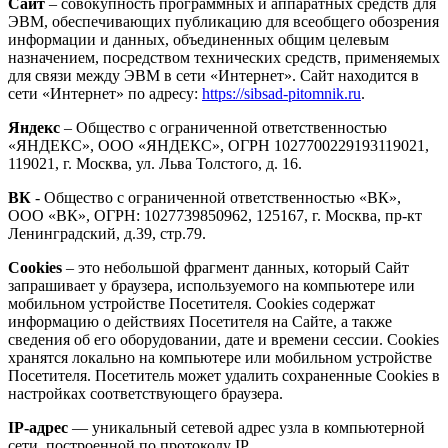
Сайт
– совокупность программных и аппаратных средств для
ЭВМ, обеспечивающих публикацию для всеобщего обозрения
информации и данных, объединенных общим целевым
назначением, посредством технических средств, применяемых
для связи между ЭВМ в сети «Интернет». Сайт находится в
сети «Интернет» по адресу:
https://sibsad-pitomnik.ru
.
Яндекс
– Общество с ограниченной ответственностью
«ЯНДЕКС», ООО «ЯНДЕКС», ОГРН 1027700229193119021,
119021, г. Москва, ул. Льва Толстого, д. 16.
ВК
- Общество с ограниченной ответственностью «ВК»,
ООО «ВК», ОГРН: 1027739850962, 125167, г. Москва, пр-кт
Ленинградский, д.39, стр.79.
Cookies
– это небольшой фрагмент данных, который Сайт
запрашивает у браузера, используемого на компьютере или
мобильном устройстве Посетителя. Cookies содержат
информацию о действиях Посетителя на Сайте, а также
сведения об его оборудовании, дате и времени сессии. Сookies
хранятся локально на компьютере или мобильном устройстве
Посетителя. Посетитель может удалить сохраненные Сookies в
настройках соответствующего браузера.
IP-адрес
— уникальный сетевой адрес узла в компьютерной
сети, построенной по протоколу IP.