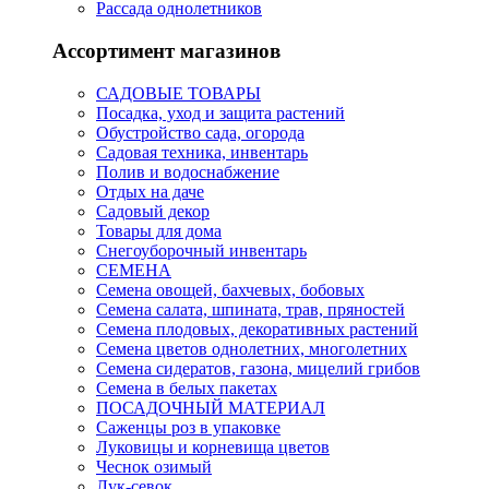
Рассада однолетников
Ассортимент магазинов
САДОВЫЕ ТОВАРЫ
Посадка, уход и защита растений
Обустройство сада, огорода
Садовая техника, инвентарь
Полив и водоснабжение
Отдых на даче
Садовый декор
Товары для дома
Снегоуборочный инвентарь
СЕМЕНА
Семена овощей, бахчевых, бобовых
Семена салата, шпината, трав, пряностей
Семена плодовых, декоративных растений
Семена цветов однолетних, многолетних
Семена сидератов, газона, мицелий грибов
Семена в белых пакетах
ПОСАДОЧНЫЙ МАТЕРИАЛ
Саженцы роз в упаковке
Луковицы и корневища цветов
Чеснок озимый
Лук-севок