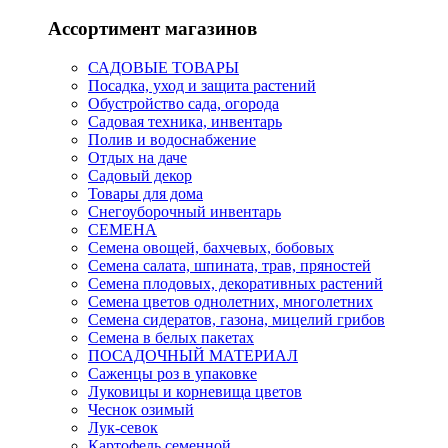
Ассортимент магазинов
САДОВЫЕ ТОВАРЫ
Посадка, уход и защита растений
Обустройство сада, огорода
Садовая техника, инвентарь
Полив и водоснабжение
Отдых на даче
Садовый декор
Товары для дома
Снегоуборочный инвентарь
СЕМЕНА
Семена овощей, бахчевых, бобовых
Семена салата, шпината, трав, пряностей
Семена плодовых, декоративных растений
Семена цветов однолетних, многолетних
Семена сидератов, газона, мицелий грибов
Семена в белых пакетах
ПОСАДОЧНЫЙ МАТЕРИАЛ
Саженцы роз в упаковке
Луковицы и корневища цветов
Чеснок озимый
Лук-севок
Картофель семенной