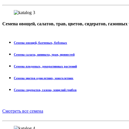
Семена
овощей, салатов, трав, цветов, сидератов, газонных
Семена овощей, бахчевых, бобовых
Семена салата, шпината, трав, пряностей
Семена плодовых, декоративных растений
Семена цветов однолетних, многолетних
Семена сидератов, газона, мицелий грибов
Смотреть все семена