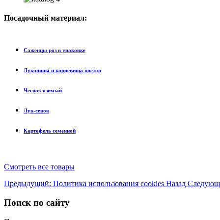
Посадочный
материал:
Саженцы роз в упаковке
Луковицы и корневища цветов
Чеснок озимый
Лук-севок
Картофель семенной
Смотреть все товары
Предыдущий: Политика использования cookies
Назад
Следующ
Поиск по сайту