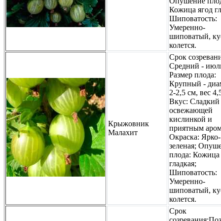
Опушение плод
Кожица ягод гл
Шиповатость:
Умеренно-
шиповатый, ку
колется.
Срок созревани
Средний - июл
Размер плода:
Крупный - диа
2-2,5 см, вес 4,
Вкус: Сладкий
освежающей
кислинкой и
Крыжовник
приятным аром
Малахит
Окраска: Ярко-
зеленая; Опуш
плода: Кожица
гладкая;
Шиповатость:
Умеренно-
шиповатый, ку
колется.
Срок
созревания:По