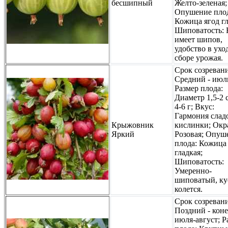
бесшипный
Желто-зеленая;
Опушение плод
Кожица ягод гл
Шиповатость: 
имеет шипов,
удобство в ухо
сборе урожая.
Срок созревани
Средний - июл
Размер плода:
Диаметр 1,5-2 с
4-6 г; Вкус:
Гармония слад
Крыжовник
кислинки; Окр
Яркий
Розовая; Опуш
плода: Кожица
гладкая;
Шиповатость:
Умеренно-
шиповатый, ку
колется.
Срок созревани
Поздний - кон
июля-август; Р