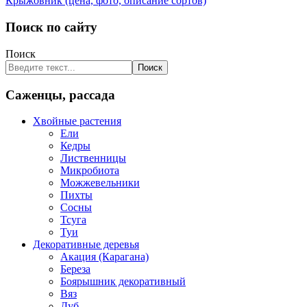
Крыжовник (цена, фото, описание сортов)
Поиск по сайту
Поиск
Поиск
Саженцы, рассада
Хвойные растения
Ели
Кедры
Лиственницы
Микробиота
Можжевельники
Пихты
Сосны
Тсуга
Туи
Декоративные деревья
Акация (Карагана)
Береза
Боярышник декоративный
Вяз
Дуб