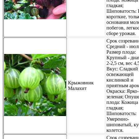
гладкая;
Шиповатость:
короткие, толь
основания мол
побегов, легкос
сборе урожая.
Срок созревани
Средний - июл
Размер плода:
Крупный - диа
2-2,5 см, вес 4,
Вкус: Сладкий
освежающей
кислинкой и
Крыжовник
приятным аром
Малахит
Окраска: Ярко-
зеленая; Опуш
плода: Кожица
гладкая;
Шиповатость:
Умеренно-
шиповатый, ку
колется.
Срок созревани