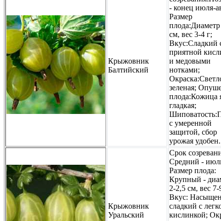
- конец июля-а
Размер
плода:Диаметр
см, вес 3-4 г;
Вкус:Сладкий 
приятной кисл
Крыжовник
и медовыми
Балтийский
нотками;
Окраска:Светл
зеленая; Опуш
плода:Кожица 
гладкая;
Шиповатость:
с умеренной
защитой, сбор
урожая удобен.
Срок созревани
Средний - июл
Размер плода:
Крупный - диа
2-2,5 см, вес 7-
Вкус: Насыщен
Крыжовник
сладкий с легк
Уральский
кислинкой; Ок