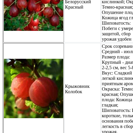
Белорусский
кислинкой; Ок
Красный
Темно-красная;
Опушение плод
Кожица ягод гл
Шиповатость:
Побеги с умер
защитой, сбор
урожая удобен
Срок созревани
Средний - июл
Размер плода:
Крупный - диа
2-2,5 см, вес 5-
Вкус: Сладкий
легкой кислин
приятным аром
Крыжовник
Окраска: Темн
Колобок
красная; Опуш
плода: Кожица
гладкая;
Шиповатость:
короткие, толь
основания побе
легкость в сбор
урожая.