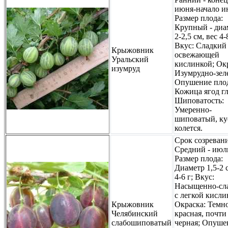
июня-начало и
Размер плода:
Крупный - диа
2-2,5 см, вес 4-
Вкус: Сладкий
Крыжовник
освежающей
Уральский
кислинкой; Ок
изумруд
Изумрудно-зел
Опушение плод
Кожица ягод гл
Шиповатость:
Умеренно-
шиповатый, ку
колется.
Срок созревани
Средний - июл
Размер плода:
Диаметр 1,5-2 с
4-6 г; Вкус:
Насыщенно-сл
с легкой кисли
Крыжовник
Окраска: Темн
Челябинский
красная, почти
слабошиповатый
черная; Опуше