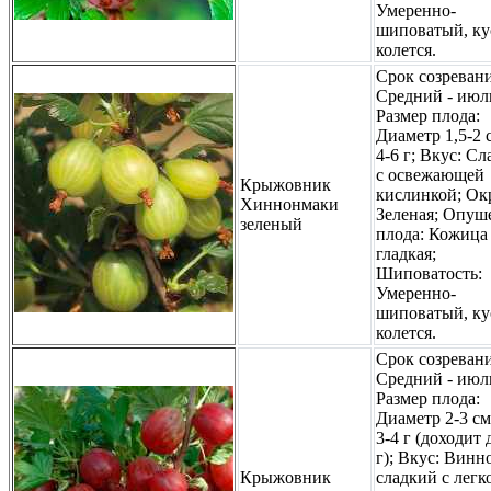
Умеренно-
шиповатый, ку
колется.
Срок созревани
Средний - июл
Размер плода:
Диаметр 1,5-2 с
4-6 г; Вкус: С
с освежающей
Крыжовник
кислинкой; Ок
Хиннонмаки
Зеленая; Опуш
зеленый
плода: Кожица
гладкая;
Шиповатость:
Умеренно-
шиповатый, ку
колется.
Срок созревани
Средний - июл
Размер плода:
Диаметр 2-3 см
3-4 г (доходит 
г); Вкус: Винн
Крыжовник
сладкий с легк