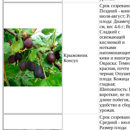
Срок созревани
Поздний - кон
июля-август; Р
плода: Диаметр
см, вес 4-6 г; В
Сладкий с
освежающей
кислинкой и
нотками
напоминающи
Крыжовник
киви и виногра
Консул
Окраска: Темн
красная, почти
черная; Опуше
плода: Кожица
гладкая;
Шиповатость:
короткие, не п
длине побегов,
удобство в сбо
урожая.
Срок созревани
Средний - июл
Размер плода: