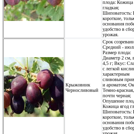
плода: Кожица
гладкая;
Шиповатость:
короткие, толь
основания побе
удобство в сбо
урожая.
Срок созревани
Средний - июл
Размер плода:
Диаметр 2 см, в
4,5 г; Вкус: Сл
с легкой кисли
характерным
сливовым при
Крыжовник
и ароматом; Ок
Черносливовый
Темно-красная,
почти черная;
Опушение плод
Кожица ягод гл
Шиповатость:
короткие, толь
основания побе
удобство в сбо
урожая.