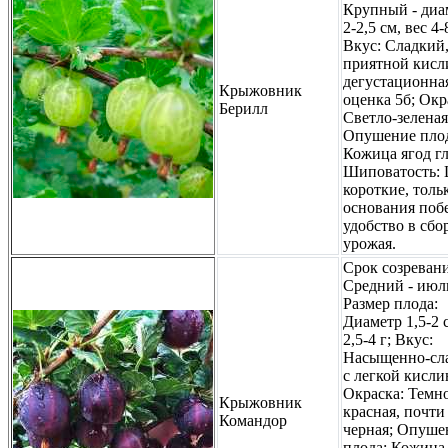
Крупный - диа
2-2,5 см, вес 4-
Вкус: Сладкий,
приятной кисл
дегустационна
Крыжовник
оценка 5б; Окр
Берилл
Светло-зеленая
Опушение плод
Кожица ягод гл
Шиповатость:
короткие, толь
основания побе
удобство в сбо
урожая.
Срок созревани
Средний - июл
Размер плода:
Диаметр 1,5-2 с
2,5-4 г; Вкус:
Насыщенно-сл
с легкой кисли
Окраска: Темн
Крыжовник
красная, почти
Командор
черная; Опуше
плода: Кожица