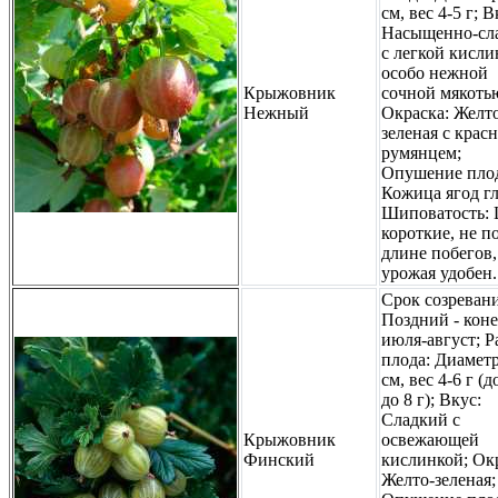
см, вес 4-5 г; В
Насыщенно-сл
с легкой кисли
особо нежной
Крыжовник
сочной мякоть
Нежный
Окраска: Желт
зеленая с крас
румянцем;
Опушение плод
Кожица ягод гл
Шиповатость:
короткие, не п
длине побегов,
урожая удобен.
Срок созревани
Поздний - кон
июля-август; Р
плода: Диаметр
см, вес 4-6 г (
до 8 г); Вкус:
Сладкий с
Крыжовник
освежающей
Финский
кислинкой; Ок
Желто-зеленая;