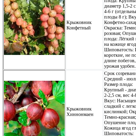
плода: Крупны
диаметр 1,5-2 с
4-6 г (отдельн
плоды 8 г); Вку
Крыжовник
Конфетно-саха
Конфетный
Окраска: Темн
розовая; Опуш
плода: Лёгкий
на кожице ягод
Шиповатость:
короткие, не п
длине побегов,
урожая удобен.
Срок созревани
Средний - июл
Размер плода:
Крупный - диа
2-2,5 см, вес 4-
Вкус: Насыщен
сладкий с легк
Крыжовник
кислинкой; Ок
Хиннонмаен
Темно-красная;
Опушение плод
Кожица ягод гл
Шиповатость: