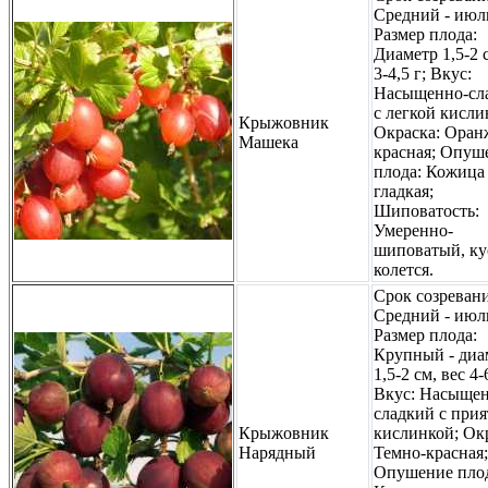
Средний - июл
Размер плода:
Диаметр 1,5-2 с
3-4,5 г; Вкус:
Насыщенно-сл
с легкой кисли
Крыжовник
Окраска: Оран
Машека
красная; Опуш
плода: Кожица
гладкая;
Шиповатость:
Умеренно-
шиповатый, ку
колется.
Срок созревани
Средний - июл
Размер плода:
Крупный - диа
1,5-2 см, вес 4-
Вкус: Насыщен
сладкий с при
Крыжовник
кислинкой; Ок
Нарядный
Темно-красная;
Опушение плод