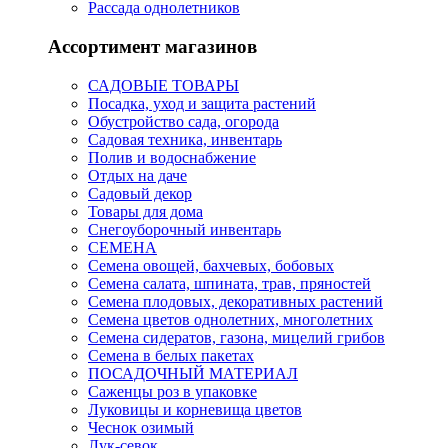
Рассада однолетников
Ассортимент магазинов
САДОВЫЕ ТОВАРЫ
Посадка, уход и защита растений
Обустройство сада, огорода
Садовая техника, инвентарь
Полив и водоснабжение
Отдых на даче
Садовый декор
Товары для дома
Снегоуборочный инвентарь
СЕМЕНА
Семена овощей, бахчевых, бобовых
Семена салата, шпината, трав, пряностей
Семена плодовых, декоративных растений
Семена цветов однолетних, многолетних
Семена сидератов, газона, мицелий грибов
Семена в белых пакетах
ПОСАДОЧНЫЙ МАТЕРИАЛ
Саженцы роз в упаковке
Луковицы и корневища цветов
Чеснок озимый
Лук-севок