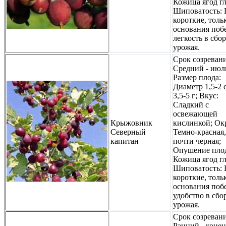
Кожица ягод гл
Шиповатость:
короткие, толь
основания побе
легкость в сбор
урожая.
Срок созревани
Средний - июл
Размер плода:
Диаметр 1,5-2 с
3,5-5 г; Вкус:
Сладкий с
освежающей
Крыжовник
кислинкой; Ок
Северный
Темно-красная,
капитан
почти черная;
Опушение плод
Кожица ягод гл
Шиповатость:
короткие, толь
основания побе
удобство в сбо
урожая.
Срок созревани
Ранний - конец