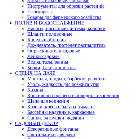
Лопаты штыковые, совковые
Инструменты для обрезки растений
Плоскорезы
Товары для фермерского хозяйства
ПОЛИВ И ВОДОСНАБЖЕНИЕ
Насосы, насосные системы, колонки
Шланги поливочные
Капельный полив
Дождеватель, пистолет-распылитель
Опрыскиватели садовые
Лейки садовые
Ведра, тазы, ванны
Бочки, баки, канистры
ОТДЫХ НА ДАЧЕ
Мангалы, тандыр, барбекю, решетки
Уголь, жидкость для розжига угля
Казаны
Коптильни горячего и холодного копчения
Щепа для копчения
Качели, кресла, батуты, гамаки
Бассейны надувные, каркасные
Санки, ватрушки, ледянки
САДОВЫЙ ДЕКОР
Декоративные фонтаны
Светильники для дачи