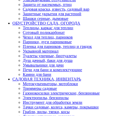
Защита от насекомых, птиц
Садовая краска, известь, садовый вар
Защитные укрытия для растений
Шашки серные, дымовые
ОБУСТРОЙСТВО САДА, ОГОРОДА
Теплицы, каркас для теплиц
Сотовый поликарбонат
Чехол для теплиц, парников
Парники, дуги парниковые
Пленка для парников, теплиц и грядок
Укрывной материал
Туалеты уличные, биотуалеты
Душ дачный, баки для душа
Умывальники для дачи
Печи для бани и комплектующие
Камни для бани
САДОВАЯ ТЕХНИКА, ИНВЕНТАРЬ
Мотокультиваторы, мотоблоки
Триммеры садовые
Газонокосилки электрические, бензиновые
Электропилы, бензопилы
Инструмент для обработки земли
Тачки садовые, колеса, камеры, покрышки
Грабли, вилы, тяпки, косы