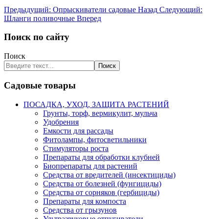
Предыдущий: Опрыскиватели садовые
Назад
Следующий:
Шланги поливочные
Вперед
Поиск по сайту
Поиск
Поиск
Садовые товары
ПОСАДКА, УХОД, ЗАЩИТА РАСТЕНИЙ
Грунты, торф, вермикулит, мульча
Удобрения
Емкости для рассады
Фитолампы, фитосветильники
Стимуляторы роста
Препараты для обработки клубней
Биопрепараты для растений
Средства от вредителей (инсектициды)
Средства от болезней (фунгициды)
Средства от сорняков (гербициды)
Препараты для компоста
Средства от грызунов
Ультразвуковые отпугиватели