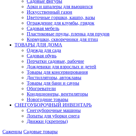
Садовые фигуры
Арки и шпалеры для вьющихся
Искусственный газон
Цветочные горшки, кашпо, вазы
Ограждение для клумбы, грядок
Садовая мебель
Пластиковые пруды, пленка для прудов
Кормушки, скворечники для птиц
ТОВАРЫ ДЛЯ ДОМА
Одежда для сада
Садовая обувь
Перчатки садовые, рабочие
Дождевики для взрослых и детей
Товары для консервирования
Дистилляторы, автоклавы
Товары для бани и сауны
Обогреватели
Кондиционеры, вентиляторы
Новогодние товары
СНЕГОУБОРОЧНЫЙ ИНВЕНТАРЬ
Снегоуборочные машины
Лопаты для уборки снега
Движки (скреперы)
Саженцы
Садовые товары