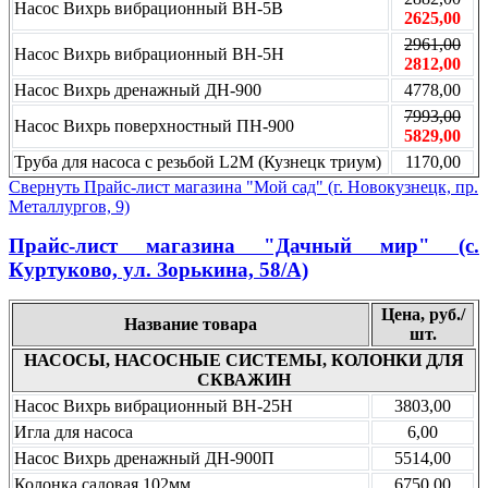
Насос Вихрь вибрационный ВН-5В
2625,00
2961,00
Насос Вихрь вибрационный ВН-5Н
2812,00
Насос Вихрь дренажный ДН-900
4778,00
7993,00
Насос Вихрь поверхностный ПН-900
5829,00
Труба для насоса с резьбой L2М (Кузнецк триум)
1170,00
Свернуть Прайс-лист магазина "Мой сад" (г. Новокузнецк, пр.
Металлургов, 9)
Прайс-лист магазина "Дачный мир" (с.
Куртуково, ул. Зорькина, 58/А)
Цена, руб./
Название товара
шт.
НАСОСЫ, НАСОСНЫЕ СИСТЕМЫ, КОЛОНКИ ДЛЯ
СКВАЖИН
Насос Вихрь вибрационный ВН-25Н
3803,00
Игла для насоса
6,00
Насос Вихрь дренажный ДН-900П
5514,00
Колонка садовая 102мм
6750,00