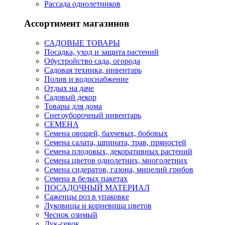
Рассада однолетников
Ассортимент магазинов
САДОВЫЕ ТОВАРЫ
Посадка, уход и защита растений
Обустройство сада, огорода
Садовая техника, инвентарь
Полив и водоснабжение
Отдых на даче
Садовый декор
Товары для дома
Снегоуборочный инвентарь
СЕМЕНА
Семена овощей, бахчевых, бобовых
Семена салата, шпината, трав, пряностей
Семена плодовых, декоративных растений
Семена цветов однолетних, многолетних
Семена сидератов, газона, мицелий грибов
Семена в белых пакетах
ПОСАДОЧНЫЙ МАТЕРИАЛ
Саженцы роз в упаковке
Луковицы и корневища цветов
Чеснок озимый
Лук-севок