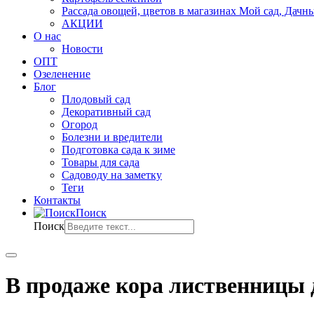
Рассада овощей, цветов в магазинах Мой сад, Дачн
АКЦИИ
О нас
Новости
ОПТ
Озеленение
Блог
Плодовый сад
Декоративный сад
Огород
Болезни и вредители
Подготовка сада к зиме
Товары для сада
Садоводу на заметку
Теги
Контакты
Поиск
Поиск
В продаже кора лиственницы 