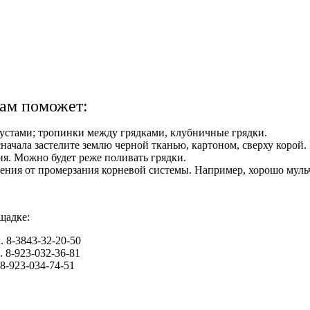
вам поможет:
кустами; тропинки между грядками, клубничные грядки.
сначала застелите землю черной тканью, картоном, сверху корой
ия. Можно будет реже поливать грядки.
ения от промерзания корневой системы. Например, хорошо муль
щадке:
. 8-3843-32-20-50
. 8-923-032-36-81
 8-923-034-74-51