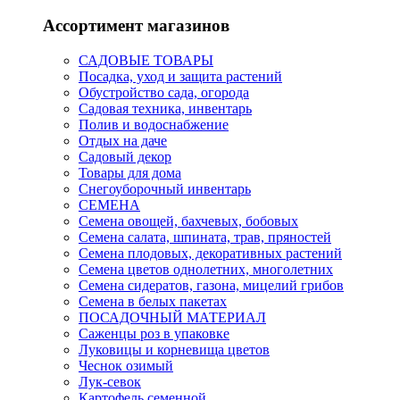
Ассортимент магазинов
САДОВЫЕ ТОВАРЫ
Посадка, уход и защита растений
Обустройство сада, огорода
Садовая техника, инвентарь
Полив и водоснабжение
Отдых на даче
Садовый декор
Товары для дома
Снегоуборочный инвентарь
СЕМЕНА
Семена овощей, бахчевых, бобовых
Семена салата, шпината, трав, пряностей
Семена плодовых, декоративных растений
Семена цветов однолетних, многолетних
Семена сидератов, газона, мицелий грибов
Семена в белых пакетах
ПОСАДОЧНЫЙ МАТЕРИАЛ
Саженцы роз в упаковке
Луковицы и корневища цветов
Чеснок озимый
Лук-севок
Картофель семенной