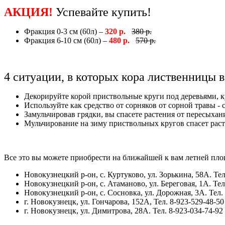
АКЦИЯ!
Успевайте купить!
Фракция 0-3 см (60л) –
320 р.
380 р.
Фракция 6-10 см (60л) –
480 р.
570 р.
4 ситуации, в которых кора лиственницы 
Декорируйте корой приствольные круги под деревьями, 
Используйте как средство от сорняков от сорной травы - 
Замульчировав грядки, вы спасете растения от пересыхан
Мульчирование на зиму приствольных кругов спасет раст
Все это вы можете приобрести на ближайшей к вам летней пло
Новокузнецкий р-он, с. Куртуково, ул. Зорькина, 58А. Тел
Новокузнецкий р-он, с. Атаманово, ул. Береговая, 1А. Тел
Новокузнецкий р-он, с. Сосновка, ул. Дорожная, 3А. Тел.
г. Новокузнецк, ул. Гончарова, 152А, Тел. 8-923-529-48-50
г. Новокузнецк, ул. Димитрова, 28А. Тел. 8-923-034-74-92