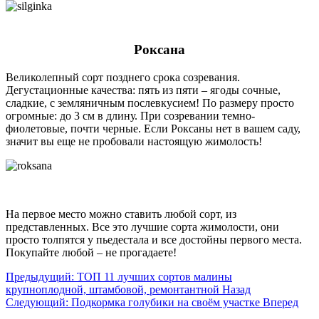
Роксана
Великолепный сорт позднего срока созревания.
Дегустационные качества: пять из пяти – ягоды сочные,
сладкие, с земляничным послевкусием! По размеру просто
огромные: до 3 см в длину. При созревании темно-
фиолетовые, почти черные. Если Роксаны нет в вашем саду,
значит вы еще не пробовали настоящую жимолость!
На первое место можно ставить любой сорт, из
представленных. Все это лучшие сорта жимолости, они
просто толпятся у пьедестала и все достойны первого места.
Покупайте любой – не прогадаете!
Предыдущий: ТОП 11 лучших сортов малины
крупноплодной, штамбовой, ремонтантной
Назад
Следующий: Подкормка голубики на своём участке
Вперед