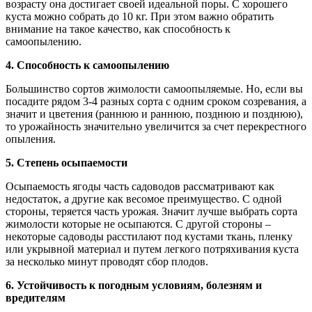
возрасту она достигает своей идеальной поры. С хорошего
куста можно собрать до 10 кг. При этом важно обратить
внимание на такое качество, как способность к
самоопылению.
4
. Способность к самоопылению
Большинство сортов жимолости самоопыляемые. Но, если вы
посадите рядом 3-4 разных сорта с одним сроком созревания, а
значит и цветения (раннюю и раннюю, позднюю и позднюю),
то урожайность значительно увеличится за счет перекрестного
опыления.
5. Степень осыпаемости
Осыпаемость ягоды часть садоводов рассматривают как
недостаток, а другие как весомое преимущество. С одной
стороны, теряется часть урожая. Значит лучше выбрать сорта
жимолости которые не осыпаются. С другой стороны –
некоторые садоводы расстилают под кустами ткань, пленку
или укрывной материал и путем легкого потряхивания куста
за несколько минут проводят сбор плодов.
6. Устойчивость к погодным условиям, болезням и
вредителям