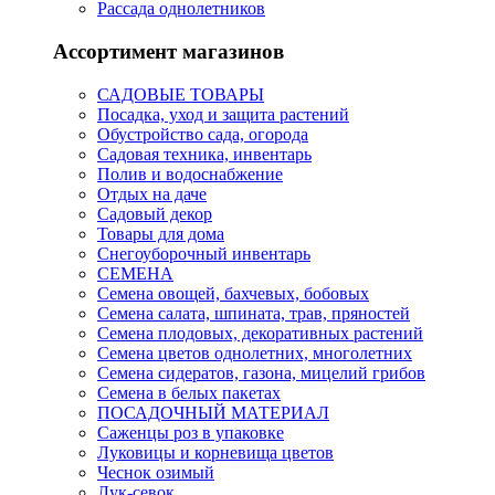
Рассада однолетников
Ассортимент магазинов
САДОВЫЕ ТОВАРЫ
Посадка, уход и защита растений
Обустройство сада, огорода
Садовая техника, инвентарь
Полив и водоснабжение
Отдых на даче
Садовый декор
Товары для дома
Снегоуборочный инвентарь
СЕМЕНА
Семена овощей, бахчевых, бобовых
Семена салата, шпината, трав, пряностей
Семена плодовых, декоративных растений
Семена цветов однолетних, многолетних
Семена сидератов, газона, мицелий грибов
Семена в белых пакетах
ПОСАДОЧНЫЙ МАТЕРИАЛ
Саженцы роз в упаковке
Луковицы и корневища цветов
Чеснок озимый
Лук-севок