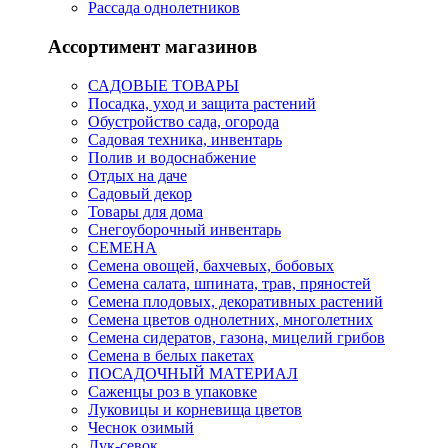
Рассада однолетников
Ассортимент магазинов
САДОВЫЕ ТОВАРЫ
Посадка, уход и защита растений
Обустройство сада, огорода
Садовая техника, инвентарь
Полив и водоснабжение
Отдых на даче
Садовый декор
Товары для дома
Снегоуборочный инвентарь
СЕМЕНА
Семена овощей, бахчевых, бобовых
Семена салата, шпината, трав, пряностей
Семена плодовых, декоративных растений
Семена цветов однолетних, многолетних
Семена сидератов, газона, мицелий грибов
Семена в белых пакетах
ПОСАДОЧНЫЙ МАТЕРИАЛ
Саженцы роз в упаковке
Луковицы и корневища цветов
Чеснок озимый
Лук-севок