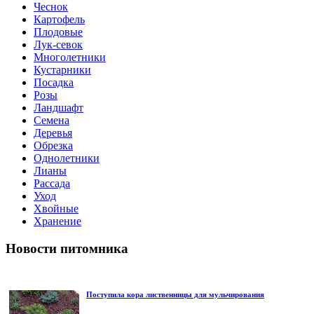
Чеснок
Картофель
Плодовые
Лук-севок
Многолетники
Кустарники
Посадка
Розы
Ландшафт
Семена
Деревья
Обрезка
Однолетники
Лианы
Рассада
Уход
Хвойные
Хранение
Новости питомника
Поступила кора лиственницы для мульчирования